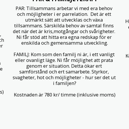
PAR: Tillsammans arbetar vi med era behov 
och möjligheter i er parrelation.  Det är ett 
utmärkt sätt att utvecklas och växa 
H
tillsammans. Särskilda behov av samtal finns 
det när det är kris,motgångar och svårigheter. 
 
Ni får stöd att hitta era egna redskap för er 
h 
enskilda och gemensamma utveckling.

r 
FAMILJ: Kom som den familj ni är, i ett vanligt 
K
eller ovanligt läge. Ni får möjlighet att prata 
 
genom er situation. Detta ökar ert 
e 
samförstånd och ert samarbete. Styrkor, 
svagheter, hot och möjligheter - hur ser det ut 
i familjen?

s)
Kostnaden är 780 kr/ timme (inklusive moms)